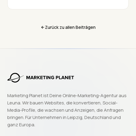
Geldautomaten. Ziel des
Barrierefreiheitsstärkungsgesetzes (BFSG) ist es,
allen Menschen (Menschen mit Einschränkungen,
älteren Menschen oder Menschen mit
Zurück zu allen Beiträgen
Behinderungen) einen unkomplizierten Zugang zu
Ihren digitalen Inhalten und Dienstleistungen zu
gewährleisten.
Marketing Planet ist Deine Online-Marketing-Agentur aus
Leuna. Wir bauen Websites, die konvertieren, Social-
Media-Profile, die wachsen und Anzeigen, die Anfragen
bringen. Für Unternehmen in Leipzig, Deutschland und
ganz Europa.