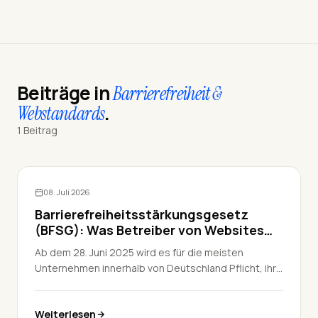
Beiträge in
Barrierefreiheit &
.
Webstandards
1 Beitrag
Barrierefreiheit & Webstandards
08. Juli 2026
Barrierefreiheitsstärkungsgesetz
(BFSG): Was Betreiber von Websites
und Online-Shops ab 2025 wissen
Ab dem 28. Juni 2025 wird es für die meisten
müssen
Unternehmen innerhalb von Deutschland Pflicht, ihre
digitalen Inhalte barrierefrei zu gestalten. Das
betrifft vor allem Websites, Online-Shops, Apps und
Weiterlesen
digitale Terminals wie Fahrkarten- oder