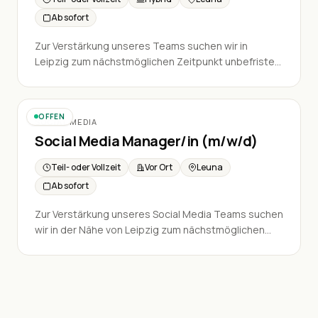
Ab sofort
Zur Verstärkung unseres Teams suchen wir in
Leipzig zum nächstmöglichen Zeitpunkt unbefristet
in Teil- oder Vollzeit ein neues Teammitglied im
SOCIAL MEDIA
Vertrieb.
OFFEN
SOCIAL MEDIA
Social Media Manager/in (m/w/d)
Teil- oder Vollzeit
Vor Ort
Leuna
Ab sofort
Zur Verstärkung unseres Social Media Teams suchen
wir in der Nähe von Leipzig zum nächstmöglichen
Zeitpunkt ein neues Teammitglied (unbefristet),
das sowohl unsere Kundenprojekte als auch eigene
kreative Projekte mitbetreut und weiterentwickelt.