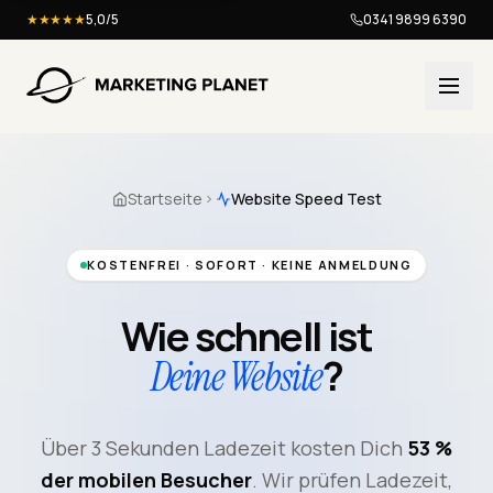
★★★★★
5,0/5
0341 9899 6390
Startseite
Website Speed Test
KOSTENFREI · SOFORT · KEINE ANMELDUNG
Wie schnell ist
?
Deine Website
Über 3 Sekunden Ladezeit kosten Dich
53 %
der mobilen Besucher
. Wir prüfen Ladezeit,