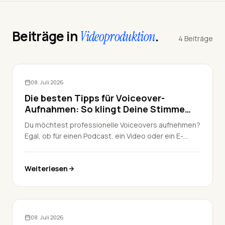
Beiträge in
.
Videoproduktion
4 Beiträge
Videoproduktion
08. Juli 2026
Die besten Tipps für Voiceover-
Aufnahmen: So klingt Deine Stimme
professionell
Du möchtest professionelle Voiceovers aufnehmen?
Egal, ob für einen Podcast, ein Video oder ein E-
Learning-Projekt – die Qualität Deiner Stimme macht
einen großen Unterschied. In diesem Beitrag
Weiterlesen
erklären wir Dir, wie Du Deine Stimme optimal
aufnimmst, welche Tools und Hardware Du
verwenden kannst und worauf Du achten solltest.
Lass uns loslegen!
Videoproduktion
08. Juli 2026