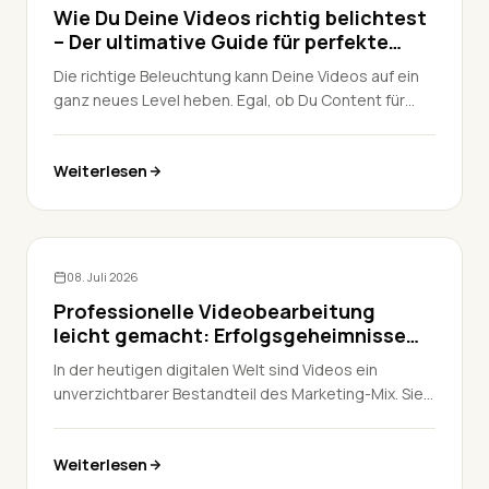
Wie Du Deine Videos richtig belichtest
– Der ultimative Guide für perfekte
Aufnahmen
Die richtige Beleuchtung kann Deine Videos auf ein
ganz neues Level heben. Egal, ob Du Content für
YouTube, TikTok oder professionelle Projekte
erstellst – das Licht spielt eine entscheidende Rolle
Weiterlesen
für die Atmosphäre und Qualität. In diesem Guide
erkläre ich Dir die Grundlagen der Lichtsetzung,
unterschiedliche Stile, Lichtquellen und Setups,
damit Deine Aufnahmen perfekt werden.
Videoproduktion
08. Juli 2026
Professionelle Videobearbeitung
leicht gemacht: Erfolgsgeheimnisse
für Dein Unternehmen
In der heutigen digitalen Welt sind Videos ein
unverzichtbarer Bestandteil des Marketing-Mix. Sie
ziehen visuell die Aufmerksamkeit auf sich, steigern
das Engagement und helfen dabei, Deine
Weiterlesen
Markenbekanntheit zu erhöhen. Doch professionelle