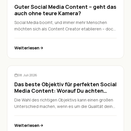
Guter Social Media Content – geht das
auch ohne teure Kamera?
Social Media boomt, und immer mehr Menschen
möchten sich als Content Creator etablieren – doch
oft stellt sich die Frage: Braucht man wirklich eine
teure Kamera für erfolgreiche Inhalte auf Plattformen
Weiterlesen
wie TikTok, Instagram und YouTube? Die Antwort ist
nicht immer eindeutig. Während für viele spontane
Inhalte das Smartphone ausreicht, gibt es
Situationen, in denen eine Kamera einen echten
Unterschied machen kann. In diesem Beitrag
Social Media
08. Juli 2026
erfährst Du, wann das Smartphone genügt, wann
Das beste Objektiv für perfekten Social
sich eine Kamera lohnt und wie Du mit wenigen
Media Content: Worauf Du achten
Tricks das Maximum aus Deiner Ausrüstung
solltest
herausholen kannst.
Die Wahl des richtigen Objektivs kann einen großen
Unterschied machen, wenn es um die Qualität deiner
Social-Media-Inhalte geht. Verschiedene Objektive
bieten unterschiedliche Perspektiven und
Weiterlesen
Möglichkeiten, die dir helfen können, aus der Masse