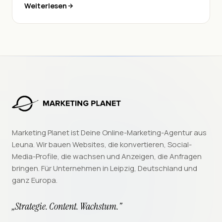
Weiterlesen
nutzen, und sind sie überhaupt für Dich geeignet?
Lass uns gemeinsam einen Blick auf die
faszinierende Welt der künstlichen Influencer
werfen.
Marketing Planet ist Deine Online-Marketing-Agentur aus
Leuna. Wir bauen Websites, die konvertieren, Social-
Media-Profile, die wachsen und Anzeigen, die Anfragen
bringen. Für Unternehmen in Leipzig, Deutschland und
ganz Europa.
„Strategie. Content. Wachstum."