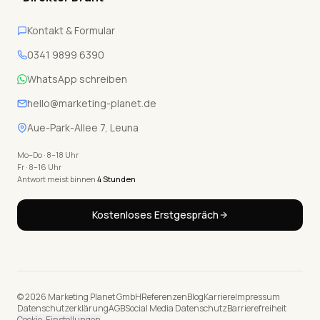
Kontakt & Formular
0341 9899 6390
WhatsApp schreiben
hello@marketing-planet.de
Aue-Park-Allee 7, Leuna
Mo–Do · 8–18 Uhr
Fr · 8–16 Uhr
Antwort meist binnen
4 Stunden
Kostenloses Erstgespräch
© 2026 Marketing Planet GmbH
Referenzen
Blog
Karriere
Impressum
Datenschutzerklärung
AGB
Social Media Datenschutz
Barrierefreiheit
Cookie-Einstellungen