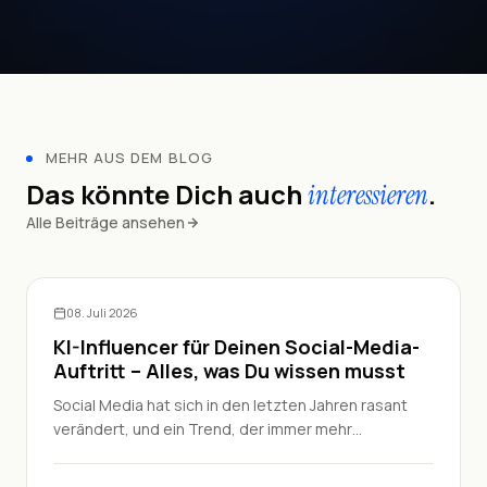
MEHR AUS DEM BLOG
Das könnte Dich auch
.
interessieren
Alle Beiträge ansehen
Künstliche Intelligenz
08. Juli 2026
KI-Influencer für Deinen Social-Media-
Auftritt – Alles, was Du wissen musst
Social Media hat sich in den letzten Jahren rasant
verändert, und ein Trend, der immer mehr
Aufmerksamkeit bekommt, sind KI-Influencer. Doch
was genau steckt dahinter, wie kannst Du sie