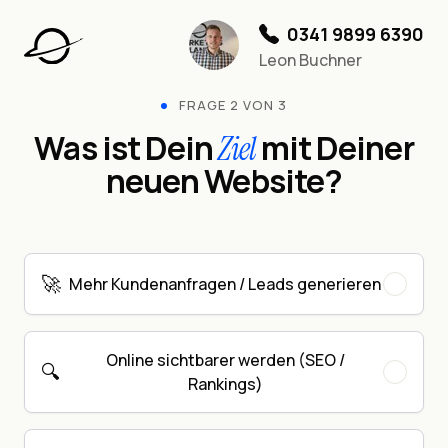
0341 9899 6390
Leon Buchner
FRAGE 2 VON 3
Was ist Dein
mit Deiner
Ziel
neuen Website?
🚀
Mehr Kundenanfragen / Leads generieren
Online sichtbarer werden (SEO /
🔍
Rankings)